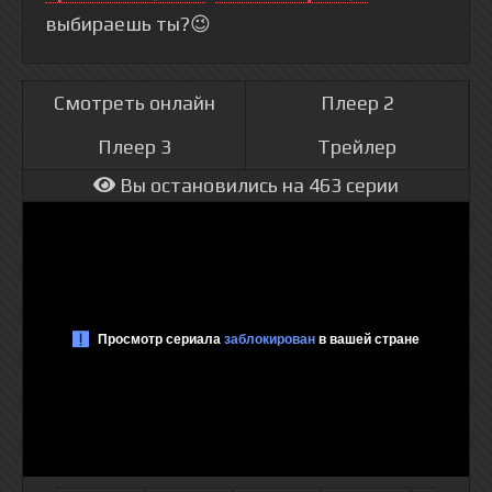
выбираешь ты?😉
Смотреть онлайн
Плеер 2
Плеер 3
Трейлер
Вы остановились на 463 серии