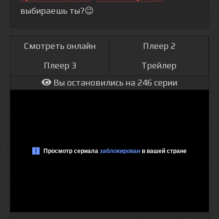
выбираешь ты?😉
Смотреть онлайн
Плеер 2
Плеер 3
Трейлер
Вы остановились на 246 серии