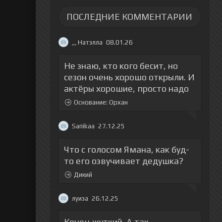
ПОСЛЕДНИЕ КОММЕНТАРИИ
,,, Натэлла
08.01.26
Не знаю, кто кого бесит, но
сезон очень хорошо открыли. И
актёры хорошие, просто надо
Основание: Орхан
Sariikaa
27.12.25
Что с голосом Ямана, как буд-
то его озвучивает дедушка?
Дикий
луиза
26.12.25
Конец жуткий. А так