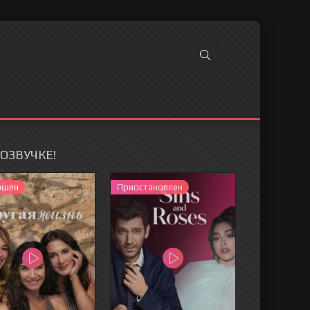
ОЗВУЧКЕ!
ршен
Приостановлен