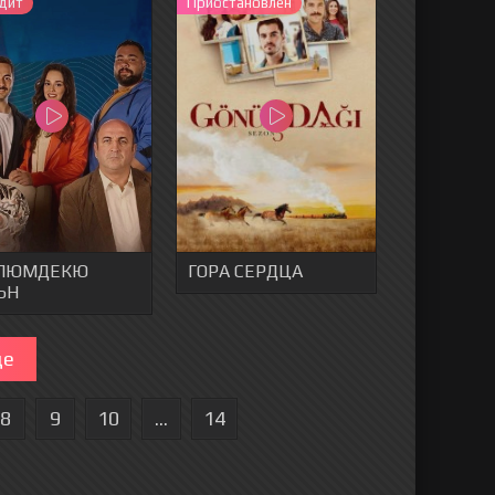
дит
Приостановлен
НЛЮМДЕКЮ
ГОРА СЕРДЦА
ЬН
ще
8
9
10
...
14