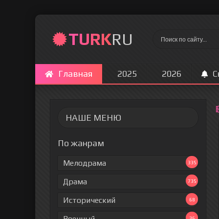
TURK
RU
Главная
2025
2026
С
НАШЕ МЕНЮ
По жанрам
Мелодрама
335
Драма
735
Исторический
68
Военный
36