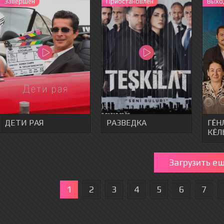
Завершен
Приостановлен
Выхо
ДЕТИ РАЯ
РАЗВЕДКА
ГЁ
КЁЛ
Загрузить е
1
2
3
4
5
6
7