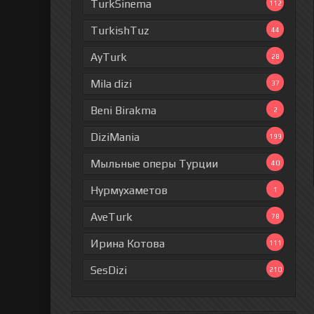
TurkSinema
112
TurkishTuz
44
AyTurk
28
Mila dizi
37
Beni Birakma
2
DiziMania
199
Мыльные оперы Турции
40
Нурмухаметов
1
AveTurk
78
Ирина Котова
111
SesDizi
210