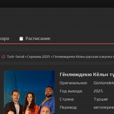
коро
Расписание
Turk-Serial
»
Сериалы 2025
» Гёнлюмдекю Кёльн
русская озвучка 
Гёнлюмдекю Кёльн т
Оригинальное:
Gönlümdek
Год выхода:
2025
Страна:
Турция
Перевод:
автопере