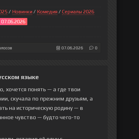
025
/
Новинки
/
Комедия
/
Сериалы 2026
- 07.06.2026
олосов
07.06.2026
0
усском языке
, хочется понять — а где твои
ии, скучала по прежним друзьям, а
ать на историческую родину — в
анное чувство — будто чего-то
езли, оставив её одну с