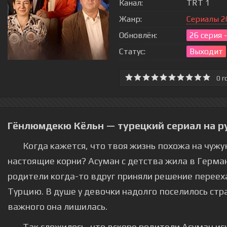
Канал:
TRT 1
Жанр:
Сериалы 2
Обновлён:
26 серия 
Статус:
Выходит
0
г
Гёнлюмдекю Кёльн — турецкий сериал на р
Когда кажется, что твоя жизнь похожа на чужую
настоящие корни? Асуман с детства жила в Герман
родители когда-то вдруг приняли решение переех
Турцию. В душе у девочки надолго поселилось стр
важного она лишилась.
Так сложилось, что вскоре родители Асуман исч