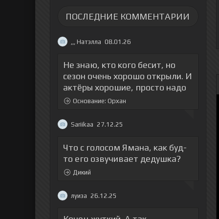
ПОСЛЕДНИЕ КОММЕНТАРИИ
,,, Натэлла
08.01.26
Не знаю, кто кого бесит, но
сезон очень хорошо открыли. И
актёры хорошие, просто надо
Основание: Орхан
Sariikaa
27.12.25
Что с голосом Ямана, как буд-
то его озвучивает дедушка?
Дикий
луиза
26.12.25
Конец жуткий. А так