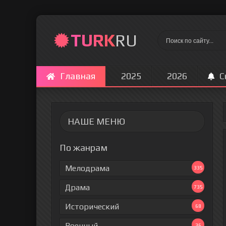
TURK
RU
Главная
2025
2026
С
НАШЕ МЕНЮ
По жанрам
Мелодрама
335
Драма
735
Исторический
68
Военный
36