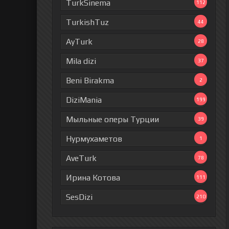
TurkSinema
112
TurkishTuz
44
AyTurk
28
Mila dizi
37
Beni Birakma
2
DiziMania
199
Мыльные оперы Турции
39
Нурмухаметов
1
AveTurk
78
Ирина Котова
111
SesDizi
210