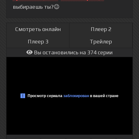
выбираешь ты?😉
Смотреть онлайн
Плеер 2
Плеер 3
Трейлер
Вы остановились на 374 серии