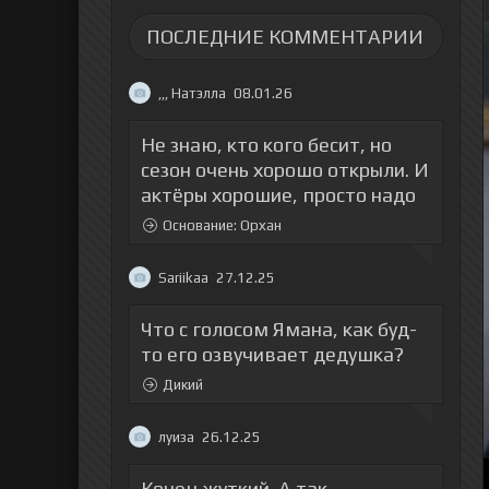
ПОСЛЕДНИЕ КОММЕНТАРИИ
,,, Натэлла
08.01.26
Не знаю, кто кого бесит, но
сезон очень хорошо открыли. И
актёры хорошие, просто надо
Основание: Орхан
Sariikaa
27.12.25
Что с голосом Ямана, как буд-
то его озвучивает дедушка?
Дикий
луиза
26.12.25
Конец жуткий. А так