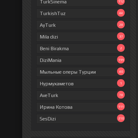
TurkSinema
112
TurkishTuz
44
AyTurk
28
Mila dizi
37
Beni Birakma
2
DiziMania
199
Мыльные оперы Турции
40
Нурмухаметов
1
AveTurk
78
Ирина Котова
111
SesDizi
210