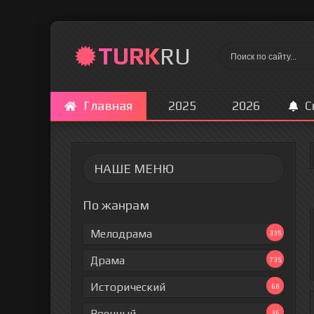
TURK
RU
Главная
2025
2026
С
НАШЕ МЕНЮ
По жанрам
Мелодрама
335
Драма
735
Исторический
68
Военный
36