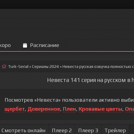
коро
Расписание
Turk-Serial
»
Сериалы 2024
» Невеста
русская озвучка полностью 
Невеста 141 серия на русском в 
Посмотрев «Невеста» пользователи активно выби
щербет
,
Доверенное
,
Плен
,
Кровавые цветы
,
Оп
Смотреть онлайн
Плеер 2
Плеер 3
Трейлер