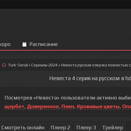
коро
Расписание
Turk-Serial
»
Сериалы 2024
» Невеста
русская озвучка полностью 
Невеста 4 серия на русском в h
Посмотрев «Невеста» пользователи активно выби
щербет
,
Доверенное
,
Плен
,
Кровавые цветы
,
Оп
Смотреть онлайн
Плеер 2
Плеер 3
Трейлер