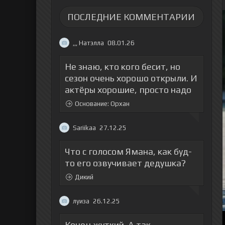
ПОСЛЕДНИЕ КОММЕНТАРИИ
,,, Натэлла
08.01.26
Не знаю, кто кого бесит, но
сезон очень хорошо открыли. И
актёры хорошие, просто надо
Основание: Орхан
Sariikaa
27.12.25
Что с голосом Ямана, как буд-
то его озвучивает дедушка?
Дикий
луиза
26.12.25
Конец жуткий. А так