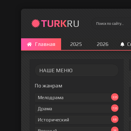
TURK
RU
Главная
2025
2026
С
НАШЕ МЕНЮ
По жанрам
Мелодрама
335
Драма
735
Исторический
68
Военный
36