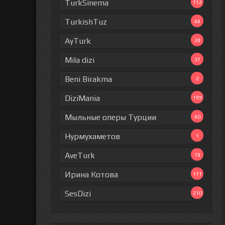
TurkSinema
112
TurkishTuz
44
AyTurk
28
Mila dizi
37
Beni Birakma
2
DiziMania
199
Мыльные оперы Турции
40
Нурмухаметов
1
AveTurk
78
Ирина Котова
111
SesDizi
210