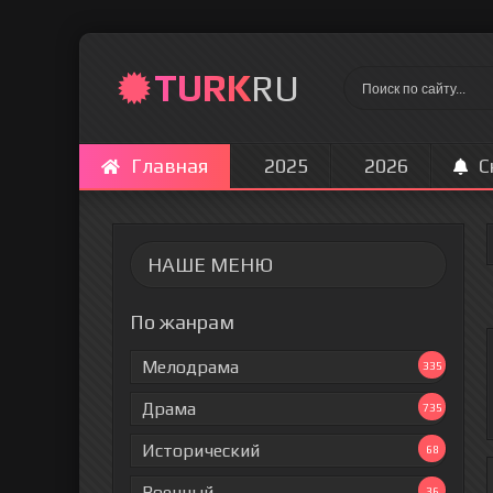
TURK
RU
Главная
2025
2026
С
НАШЕ МЕНЮ
По жанрам
Мелодрама
335
Драма
735
Исторический
68
Военный
36