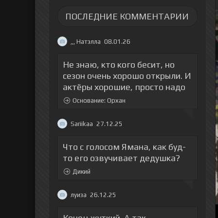
ПОСЛЕДНИЕ КОММЕНТАРИИ
,,, Натэлла
08.01.26
Не знаю, кто кого бесит, но
сезон очень хорошо открыли. И
актёры хорошие, просто надо
Основание: Орхан
Sariikaa
27.12.25
Что с голосом Ямана, как буд-
то его озвучивает дедушка?
Дикий
луиза
26.12.25
Конец жуткий. А так