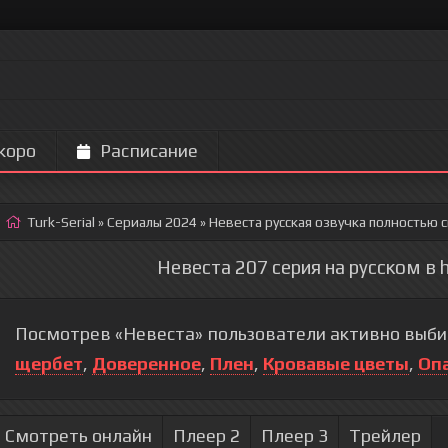
коро
Расписание
Turk-Serial
»
Сериалы 2024
» Невеста
русская озвучка полностью 
Невеста 207 серия на русском в 
Посмотрев «Невеста» пользователи активно выби
щербет
,
Доверенное
,
Плен
,
Кровавые цветы
,
Оп
Смотреть онлайн
Плеер 2
Плеер 3
Трейлер