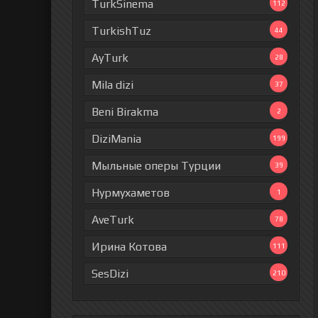
TurkSinema
112
TurkishTuz
44
AyTurk
28
Mila dizi
37
Beni Birakma
2
DiziMania
199
Мыльные оперы Турции
39
Нурмухаметов
1
AveTurk
78
Ирина Котова
111
SesDizi
210