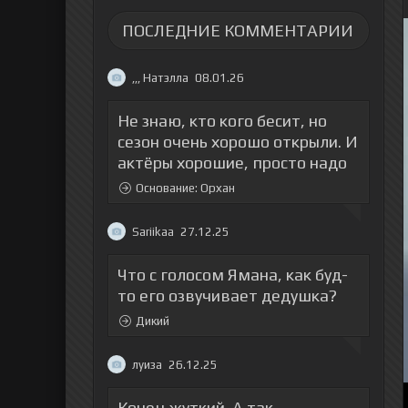
ПОСЛЕДНИЕ КОММЕНТАРИИ
,,, Натэлла
08.01.26
Не знаю, кто кого бесит, но
сезон очень хорошо открыли. И
актёры хорошие, просто надо
Основание: Орхан
Sariikaa
27.12.25
Что с голосом Ямана, как буд-
то его озвучивает дедушка?
Дикий
луиза
26.12.25
Конец жуткий. А так