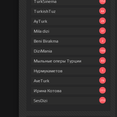
TurkSinema
112
TurkishTuz
44
AyTurk
28
Mila dizi
37
Beni Birakma
2
DiziMania
199
Мыльные оперы Турции
40
Нурмухаметов
1
AveTurk
78
Ирина Котова
111
SesDizi
210