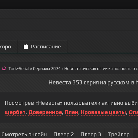
коро
Расписание
Turk-Serial
»
Сериалы 2024
» Невеста
русская озвучка полностью 
Невеста 353 серия на русском в 
Посмотрев «Невеста» пользователи активно выби
щербет
,
Доверенное
,
Плен
,
Кровавые цветы
,
Оп
Смотреть онлайн
Плеер 2
Плеер 3
Трейлер