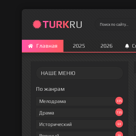
TURK
RU
Главная
2025
2026
С
НАШЕ МЕНЮ
По жанрам
Мелодрама
335
Драма
735
Исторический
68
Военный
36