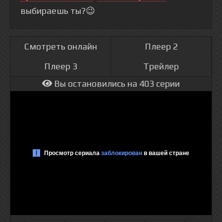
выбираешь ты?😉
Смотреть онлайн
Плеер 2
Плеер 3
Трейлер
Вы остановились на 403 серии