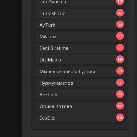
TurkSinema
112
TurkishTuz
44
AyTurk
28
Mila dizi
37
Beni Birakma
2
DiziMania
199
Мыльные оперы Турции
39
Нурмухаметов
1
AveTurk
78
Ирина Котова
111
SesDizi
210