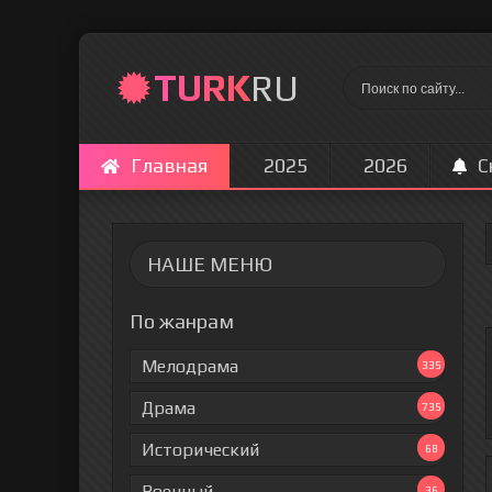
TURK
RU
Главная
2025
2026
С
НАШЕ МЕНЮ
По жанрам
Мелодрама
335
Драма
735
Исторический
68
Военный
36