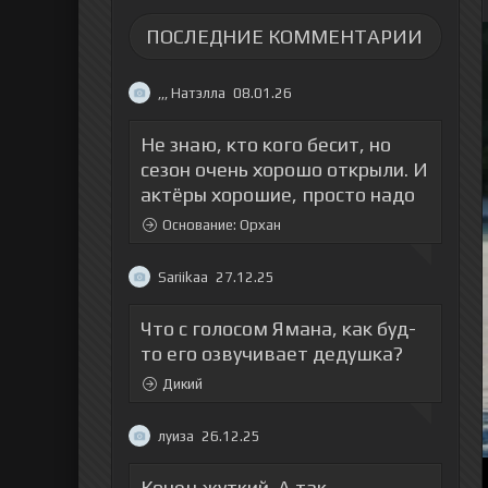
ПОСЛЕДНИЕ КОММЕНТАРИИ
,,, Натэлла
08.01.26
Не знаю, кто кого бесит, но
сезон очень хорошо открыли. И
актёры хорошие, просто надо
Основание: Орхан
Sariikaa
27.12.25
Что с голосом Ямана, как буд-
то его озвучивает дедушка?
Дикий
луиза
26.12.25
Конец жуткий. А так