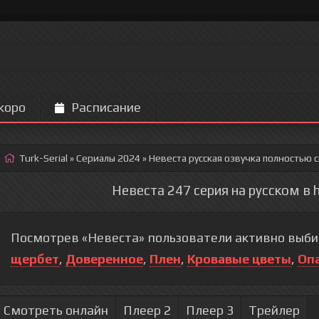
коро
Расписание
Turk-Serial
»
Сериалы 2024
» Невеста
русская озвучка полностью 
Невеста 247 серия на русском в 
Посмотрев «Невеста» пользователи активно выби
щербет
,
Доверенное
,
Плен
,
Кровавые цветы
,
Оп
Смотреть онлайн
Плеер 2
Плеер 3
Трейлер