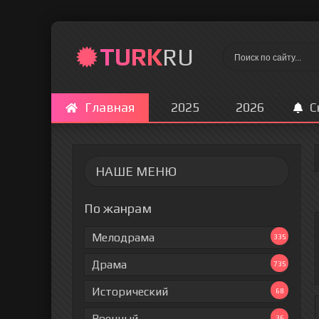
TURK
RU
Главная
2025
2026
С
НАШЕ МЕНЮ
По жанрам
Мелодрама
335
Драма
735
Исторический
68
Военный
36