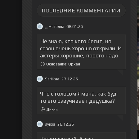
ПОСЛЕДНИЕ КОММЕНТАРИИ
,,, Натэлла
08.01.26
Не знаю, кто кого бесит, но
сезон очень хорошо открыли. И
актёры хорошие, просто надо
Основание: Орхан
Sariikaa
27.12.25
Что с голосом Ямана, как буд-
то его озвучивает дедушка?
Дикий
луиза
26.12.25
Конец жуткий. А так