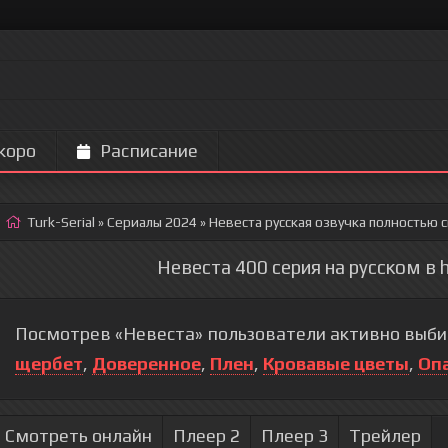
коро
Расписание
Turk-Serial
»
Сериалы 2024
» Невеста
русская озвучка полностью 
Невеста 400 серия на русском в 
Посмотрев «Невеста» пользователи активно выби
щербет
,
Доверенное
,
Плен
,
Кровавые цветы
,
Оп
Смотреть онлайн
Плеер 2
Плеер 3
Трейлер