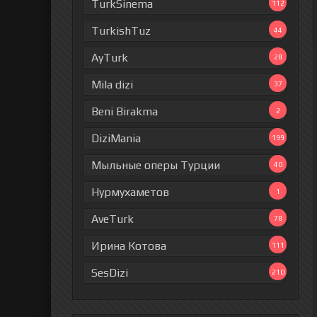
TurkSinema
112
TurkishTuz
44
AyTurk
28
Mila dizi
37
Beni Birakma
2
DiziMania
199
Мыльные оперы Турции
40
Нурмухаметов
1
AveTurk
78
Ирина Котова
111
SesDizi
210