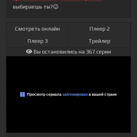
выбираешь ты?😉
Смотреть онлайн
Плеер 2
Плеер 3
Трейлер
Вы остановились на 367 серии