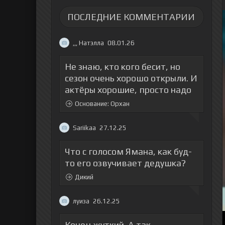
ПОСЛЕДНИЕ КОММЕНТАРИИ
,,, Натэлла
08.01.26
Не знаю, кто кого бесит, но
сезон очень хорошо открыли. И
актёры хорошие, просто надо
Основание: Орхан
Sariikaa
27.12.25
Что с голосом Ямана, как буд-
то его озвучивает дедушка?
Дикий
луиза
26.12.25
Конец жуткий. А так