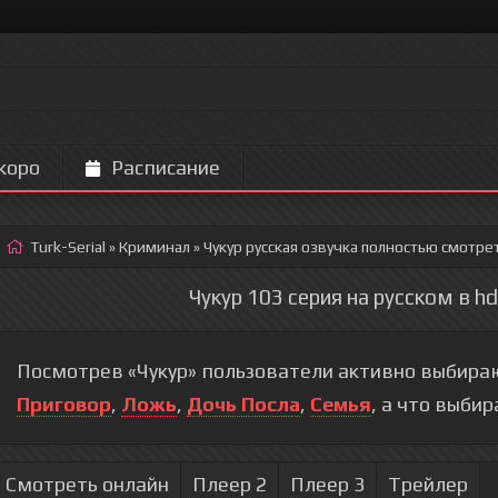
коро
Расписание
Turk-Serial
»
Криминал
» Чукур
русская озвучка полностью смотрет
Чукур 103 серия на русском в h
Посмотрев «Чукур» пользователи активно выбираю
Приговор
,
Ложь
,
Дочь Посла
,
Семья
, а что выби
Смотреть онлайн
Плеер 2
Плеер 3
Трейлер