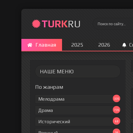
TURK
RU
Главная
2025
2026
С
НАШЕ МЕНЮ
По жанрам
Мелодрама
335
Драма
735
Исторический
68
Военный
36