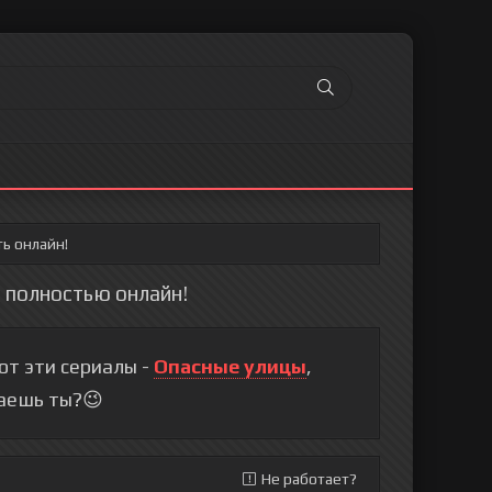
ь онлайн!
d полностью онлайн!
т эти сериалы -
Опасные улицы
,
раешь ты?😉
Не работает?