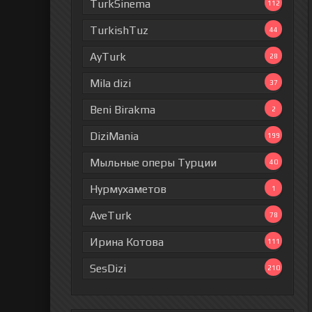
TurkSinema
112
TurkishTuz
44
AyTurk
28
Mila dizi
37
Beni Birakma
2
DiziMania
199
Мыльные оперы Турции
40
Нурмухаметов
1
AveTurk
78
Ирина Котова
111
SesDizi
210