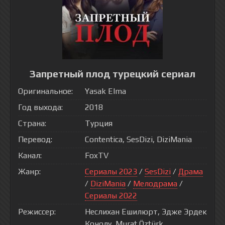
Запретный плод турецкий сериал
Оригинальное:
Yasak Elma
Год выхода:
2018
Страна:
Турция
Перевод:
Contentica, SesDizi, DiziMania
Канал:
FoxTV
Жанр:
Сериалы 2023
/
SesDizi
/
Драма
/
DiziMania
/
Мелодрама
/
Сериалы 2022
Режиссер:
Неслихан Ешилюрт, Эдже Эрдек
Кочолу, Murat Öztürk