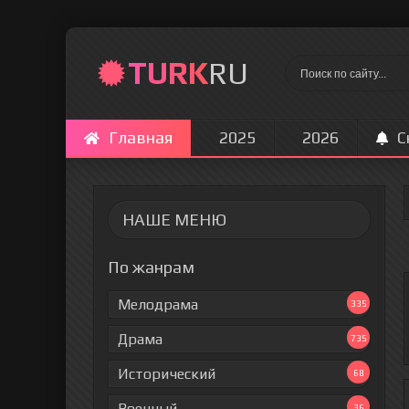
TURK
RU
Главная
2025
2026
С
НАШЕ МЕНЮ
По жанрам
Мелодрама
335
Драма
735
Исторический
68
Военный
36