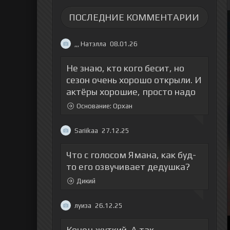
ПОСЛЕДНИЕ КОММЕНТАРИИ
,,, Натэлла
08.01.26
Не знаю, кто кого бесит, но
сезон очень хорошо открыли. И
актёры хорошие, просто надо
Основание: Орхан
Sariikaa
27.12.25
Что с голосом Ямана, как буд-
то его озвучивает дедушка?
Дикий
луиза
26.12.25
Конец жуткий. А так