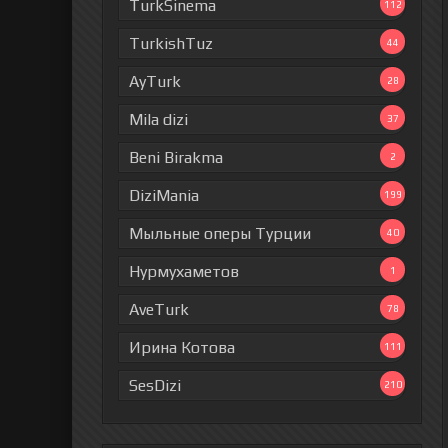
TurkSinema
112
TurkishTuz
44
AyTurk
28
Mila dizi
37
Beni Birakma
2
DiziMania
199
Мыльные оперы Турции
40
Нурмухаметов
1
AveTurk
78
Ирина Котова
111
SesDizi
210