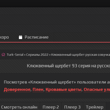
коро
Расписание
Turk-Serial
»
Сериалы 2022
» Клюквенный щербет
русская озвучк
Клюквенный щербет 93 серия на русск
Посмотрев «Клюквенный щербет» пользователи ак
Доверенное
,
Плен
,
Кровавые цветы
,
Опасные ул
Смотреть онлайн
Плеер 2
Плеер 3
Трейлер