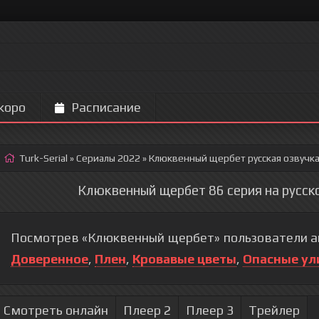
коро
Расписание
Turk-Serial
»
Сериалы 2022
» Клюквенный щербет
русская озвучк
Клюквенный щербет 86 серия на русск
Посмотрев «Клюквенный щербет» пользователи ак
Доверенное
,
Плен
,
Кровавые цветы
,
Опасные ул
Смотреть онлайн
Плеер 2
Плеер 3
Трейлер