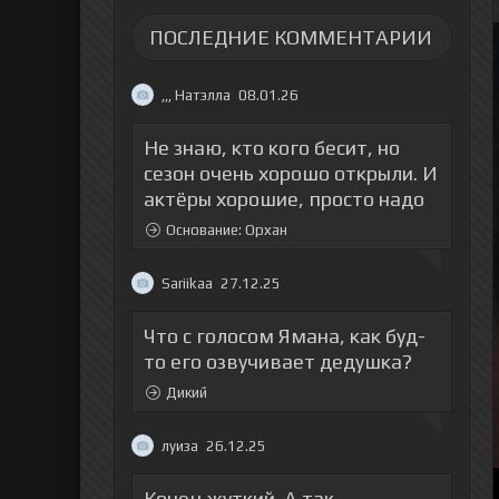
ПОСЛЕДНИЕ КОММЕНТАРИИ
,,, Натэлла
08.01.26
Не знаю, кто кого бесит, но
сезон очень хорошо открыли. И
актёры хорошие, просто надо
Основание: Орхан
Sariikaa
27.12.25
Что с голосом Ямана, как буд-
то его озвучивает дедушка?
Дикий
луиза
26.12.25
Конец жуткий. А так