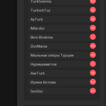
TurkSinema
112
TurkishTuz
44
AyTurk
28
Mila dizi
37
Beni Birakma
2
DiziMania
199
Мыльные оперы Турции
40
Нурмухаметов
1
AveTurk
78
Ирина Котова
111
SesDizi
210