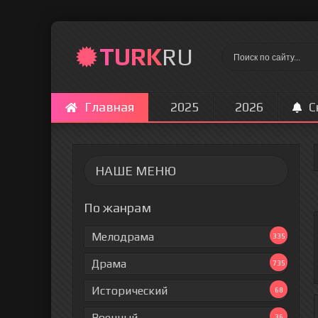
TURK
RU
Главная
2025
2026
С
НАШЕ МЕНЮ
По жанрам
Мелодрама
335
Драма
735
Исторический
68
Военный
36