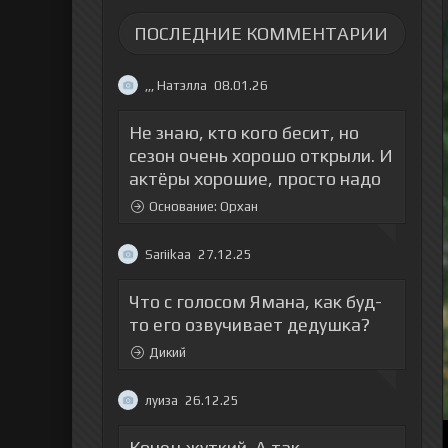
ПОСЛЕДНИЕ КОММЕНТАРИИ
,,, Натэлла
08.01.26
Не знаю, кто кого бесит, но
сезон очень хорошо открыли. И
актёры хорошие, просто надо
Основание: Орхан
Sariikaa
27.12.25
Что с голосом Ямана, как буд-
то его озвучивает дедушка?
Дикий
луиза
26.12.25
Конец жуткий. А так