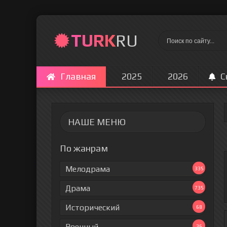
TURK
RU
Главная
2025
2026
С
НАШЕ МЕНЮ
По жанрам
Мелодрама
335
Драма
735
Исторический
68
Военный
36