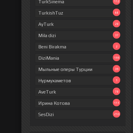
TurkSinema
112
TurkishTuz
44
AyTurk
28
Mila dizi
37
Beni Birakma
2
DiziMania
199
Мыльные оперы Турции
39
Нурмухаметов
1
AveTurk
78
Ирина Котова
111
SesDizi
210