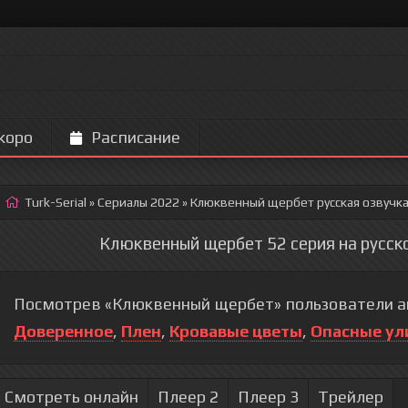
коро
Расписание
Turk-Serial
»
Сериалы 2022
» Клюквенный щербет
русская озвучк
Клюквенный щербет 52 серия на русск
Посмотрев «Клюквенный щербет» пользователи ак
Доверенное
,
Плен
,
Кровавые цветы
,
Опасные ул
Смотреть онлайн
Плеер 2
Плеер 3
Трейлер