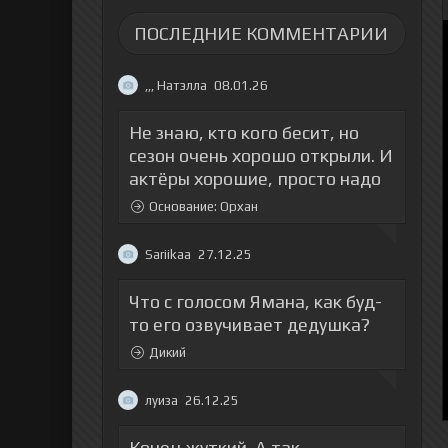
ПОСЛЕДНИЕ КОММЕНТАРИИ
,,, Натэлла
08.01.26
Не знаю, кто кого бесит, но
сезон очень хорошо открыли. И
актёры хорошие, просто надо
Основание: Орхан
Sariikaa
27.12.25
Что с голосом Ямана, как буд-
то его озвучивает дедушка?
Дикий
луиза
26.12.25
Конец жуткий. А так