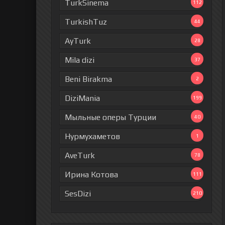
TurkSinema
112
TurkishTuz
44
AyTurk
28
Mila dizi
37
Beni Birakma
2
DiziMania
199
Мыльные оперы Турции
40
Нурмухаметов
1
AveTurk
78
Ирина Котова
111
SesDizi
210