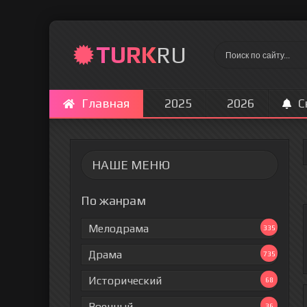
TURK
RU
Главная
2025
2026
С
НАШЕ МЕНЮ
По жанрам
Мелодрама
335
Драма
735
Исторический
68
Военный
36