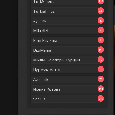
TurkSinema
112
TurkishTuz
44
AyTurk
28
Mila dizi
37
Beni Birakma
2
DiziMania
199
Мыльные оперы Турции
40
Нурмухаметов
1
AveTurk
78
Ирина Котова
111
SesDizi
210