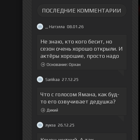
ПОСЛЕДНИЕ КОММЕНТАРИИ
,,, Натэлла
08.01.26
Не знаю, кто кого бесит, но
сезон очень хорошо открыли. И
актёры хорошие, просто надо
Основание: Орхан
Sariikaa
27.12.25
Что с голосом Ямана, как буд-
то его озвучивает дедушка?
Дикий
луиза
26.12.25
Конец жуткий. А так