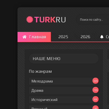
TURK
RU
Главная
2025
2026
С
НАШЕ МЕНЮ
По жанрам
Мелодрама
335
Драма
735
Исторический
68
Военный
36