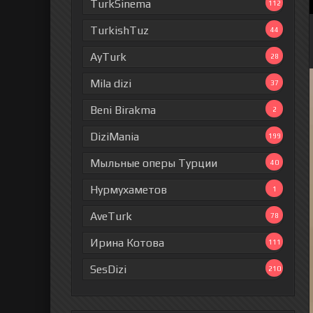
TurkSinema
112
TurkishTuz
44
AyTurk
28
Mila dizi
37
Beni Birakma
2
DiziMania
199
Мыльные оперы Турции
40
Нурмухаметов
1
AveTurk
78
Ирина Котова
111
SesDizi
210