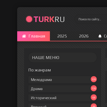
TURK
RU
Главная
2025
2026
С
НАШЕ МЕНЮ
По жанрам
Мелодрама
335
Драма
735
Исторический
68
Военный
36