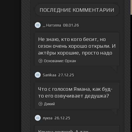
ПОСЛЕДНИЕ КОММЕНТАРИИ
,,, Натэлла
08.01.26
Не знаю, кто кого бесит, но
сезон очень хорошо открыли. И
актёры хорошие, просто надо
Основание: Орхан
Sariikaa
27.12.25
Что с голосом Ямана, как буд-
то его озвучивает дедушка?
Дикий
луиза
26.12.25
Конец жуткий. А так