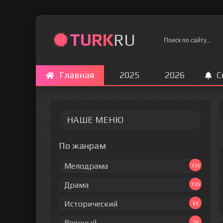
TURK
RU
Главная
2025
2026
С
НАШЕ МЕНЮ
По жанрам
Мелодрама
335
Драма
735
Исторический
68
Военный
36