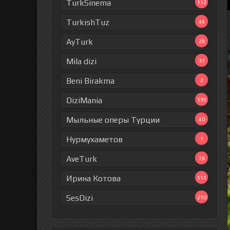
TurkSinema
112
TurkishTuz
44
AyTurk
28
Mila dizi
37
Beni Birakma
2
DiziMania
199
Мыльные оперы Турции
40
Нурмухаметов
1
AveTurk
78
Ирина Котова
111
SesDizi
210