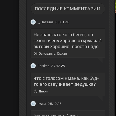
ПОСЛЕДНИЕ КОММЕНТАРИИ
,,, Натэлла
08.01.26
Не знаю, кто кого бесит, но
сезон очень хорошо открыли. И
актёры хорошие, просто надо
Основание: Орхан
Sariikaa
27.12.25
Что с голосом Ямана, как буд-
то его озвучивает дедушка?
Дикий
луиза
26.12.25
Конец жуткий. А так