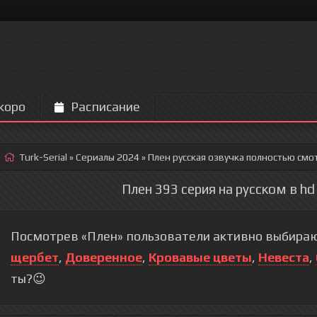
коро
Расписание
Turk-Serial
»
Сериалы 2024
» Плен
русская озвучка полностью смо
Плен 393 серия на русском в h
Посмотрев «Плен» пользователи активно выбираю
щербет
,
Доверенное
,
Кровавые цветы
,
Невеста
,
ты?😉