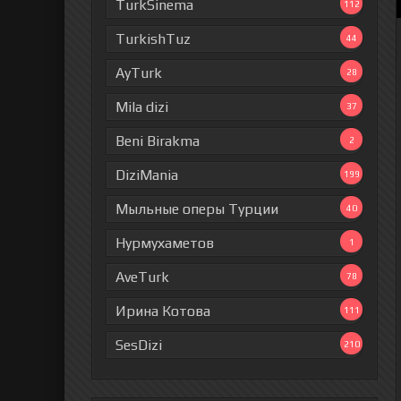
TurkSinema
112
TurkishTuz
44
AyTurk
28
Mila dizi
37
Beni Birakma
2
DiziMania
199
Мыльные оперы Турции
40
Нурмухаметов
1
AveTurk
78
Ирина Котова
111
SesDizi
210