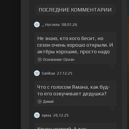
ПОСЛЕДНИЕ КОММЕНТАРИИ
,,, Натэлла
08.01.26
Не знаю, кто кого бесит, но
сезон очень хорошо открыли. И
актёры хорошие, просто надо
Основание: Орхан
Sariikaa
27.12.25
Что с голосом Ямана, как буд-
то его озвучивает дедушка?
Дикий
луиза
26.12.25
Конец жуткий. А так