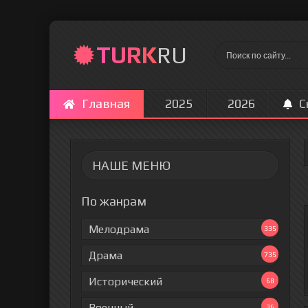
TURK
RU
Главная
2025
2026
С
НАШЕ МЕНЮ
По жанрам
Мелодрама
335
Драма
735
Исторический
68
Военный
36