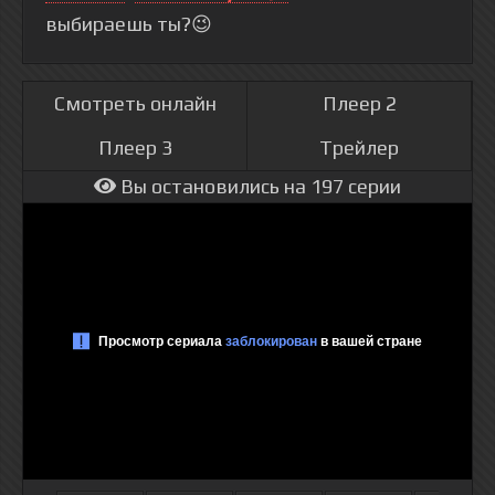
выбираешь ты?😉
Смотреть онлайн
Плеер 2
Плеер 3
Трейлер
Вы остановились на 197 серии