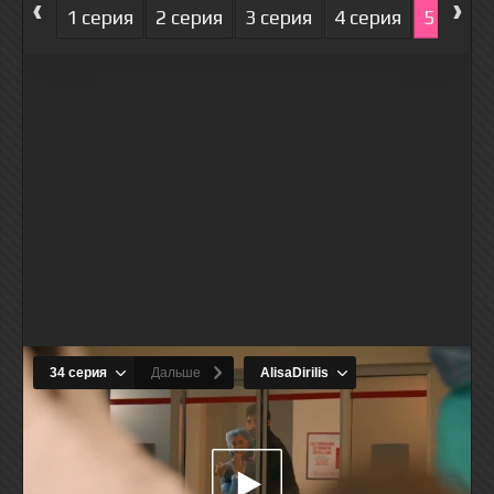
‹
›
1 серия
2 серия
3 серия
4 серия
5 серия