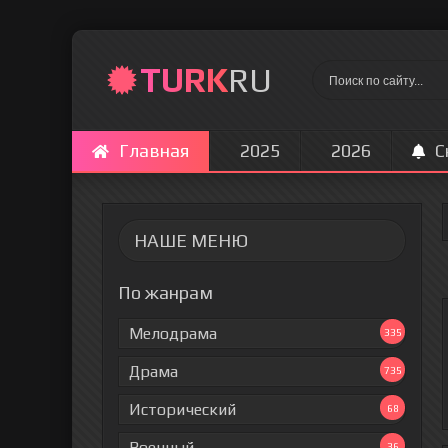
TURK
RU
Главная
2025
2026
С
НАШЕ МЕНЮ
По жанрам
Мелодрама
335
Драма
735
Исторический
68
Военный
36