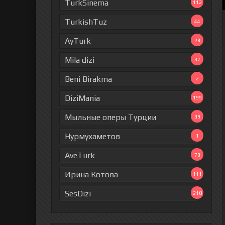
TurkSinema
112
TurkishTuz
44
AyTurk
28
Mila dizi
37
Beni Birakma
2
DiziMania
199
Мыльные оперы Турции
39
Нурмухаметов
1
AveTurk
78
Ирина Котова
111
SesDizi
210