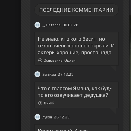
ПОСЛЕДНИЕ КОММЕНТАРИИ
,,, Натэлла
08.01.26
Не знаю, кто кого бесит, но
сезон очень хорошо открыли. И
актёры хорошие, просто надо
Основание: Орхан
Sariikaa
27.12.25
Что с голосом Ямана, как буд-
то его озвучивает дедушка?
Дикий
луиза
26.12.25
Конец жуткий. А так