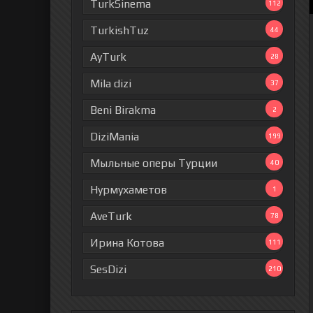
TurkSinema
112
TurkishTuz
44
AyTurk
28
Mila dizi
37
Beni Birakma
2
DiziMania
199
Мыльные оперы Турции
40
Нурмухаметов
1
AveTurk
78
Ирина Котова
111
SesDizi
210