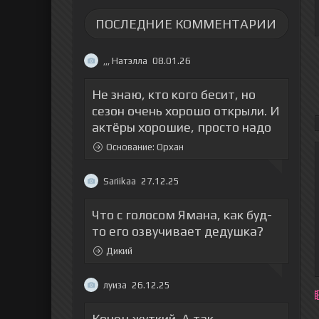
ПОСЛЕДНИЕ КОММЕНТАРИИ
,,, Натэлла
08.01.26
Не знаю, кто кого бесит, но
сезон очень хорошо открыли. И
актёры хорошие, просто надо
Основание: Орхан
Sariikaa
27.12.25
Что с голосом Ямана, как буд-
то его озвучивает дедушка?
Дикий
луиза
26.12.25
Конец жуткий. А так