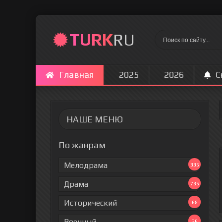
TURK
RU
Главная
2025
2026
С
НАШЕ МЕНЮ
По жанрам
Мелодрама
335
Драма
735
Исторический
68
Военный
36