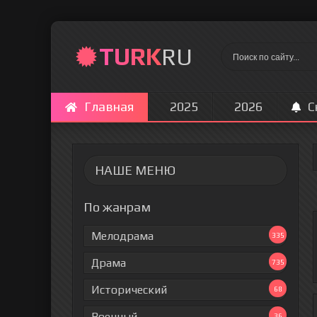
TURK
RU
Главная
2025
2026
С
НАШЕ МЕНЮ
По жанрам
Мелодрама
335
Драма
735
Исторический
68
Военный
36