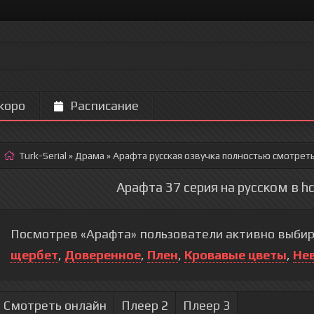
коро
Расписание
Turk-Serial
»
Драма
» Арафта
русская озвучка полностью смотреть
Арафта 37 серия на русском в h
Посмотрев «Арафта» пользователи активно выбир
щербет
,
Доверенное
,
Плен
,
Кровавые цветы
,
Не
Смотреть онлайн
Плеер 2
Плеер 3