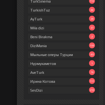
TurkSinema
112
TurkishTuz
44
AyTurk
28
Mila dizi
37
Beni Birakma
2
DiziMania
199
Мыльные оперы Турции
40
Нурмухаметов
1
AveTurk
78
Ирина Котова
111
SesDizi
210