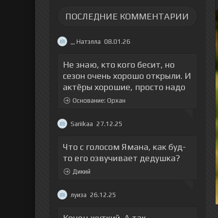
ПОСЛЕДНИЕ КОММЕНТАРИИ
,,, Натэлла
08.01.26
Не знаю, кто кого бесит, но
сезон очень хорошо открыли. И
актёры хорошие, просто надо
Основание: Орхан
Sariikaa
27.12.25
Что с голосом Ямана, как буд-
то его озвучивает дедушка?
Дикий
луиза
26.12.25
Конец жуткий. А так