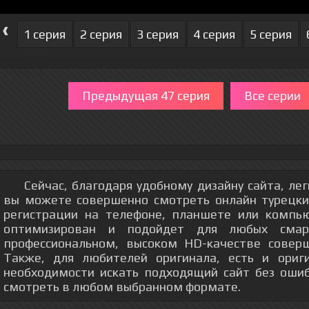
‹
1 серия
2 серия
3 серия
4 серия
5 серия
Предыдущая 47 серия
Все серии
Сейчас, благодаря удобному дизайну сайта, ле
вы можете совершенно смотреть онлайн турецкий
регистрации на телефоне, планшете или компь
оптимизирован и подойдет для любых смар
профессиональном, высоком HD-качестве соверш
Также, для любителей оригинала, есть и ориг
необходимости искать подходящий сайт без оши
смотреть в любом выбранном формате.