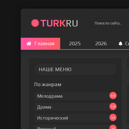
TURK
RU
Главная
2025
2026
С
НАШЕ МЕНЮ
По жанрам
Мелодрама
335
Драма
735
Исторический
68
Военный
36