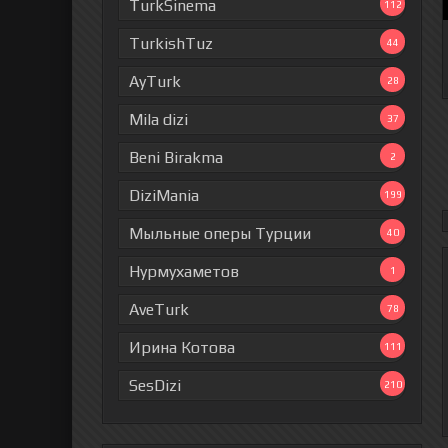
TurkSinema
112
TurkishTuz
44
AyTurk
28
Mila dizi
37
Beni Birakma
2
DiziMania
199
Мыльные оперы Турции
40
Нурмухаметов
1
AveTurk
78
Ирина Котова
111
SesDizi
210