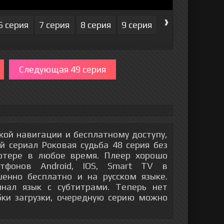
›
6 серия
7 серия
8 серия
9 серия
10 серия
11 
Следующая 49 серия
гкой навигации и бесплатному доступу,
 сериал Роковая судьба 48 серия без
ютере в любое время. Плеер хорошо
тфонов Android, IOS, Smart TV в
енно бесплатно и на русском языке.
инал язык с субтитрами. Теперь нет
бки загрузки, очередную серию можно