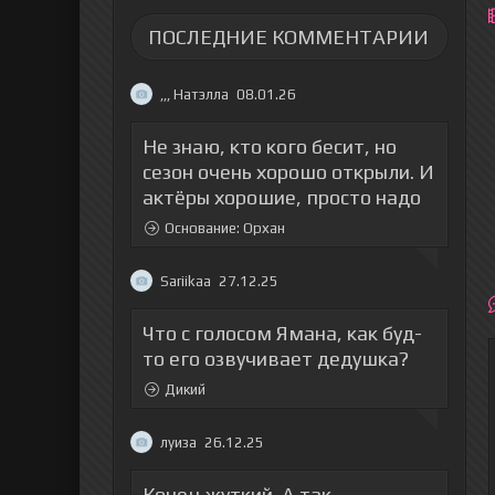
ПОСЛЕДНИЕ КОММЕНТАРИИ
,,, Натэлла
08.01.26
Не знаю, кто кого бесит, но
сезон очень хорошо открыли. И
актёры хорошие, просто надо
Основание: Орхан
Sariikaa
27.12.25
Что с голосом Ямана, как буд-
то его озвучивает дедушка?
Дикий
луиза
26.12.25
Конец жуткий. А так