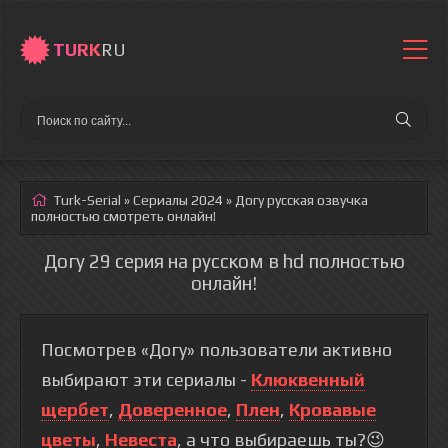
TURK
RU
Turk-Serial
»
Сериалы 2024
» Догу
русская озвучка
полностью смотреть онлайн!
Догу 29 серия на русском в hd полностью
онлайн!
Посмотрев «Догу» пользователи активно
выбирают эти сериалы -
Клюквенный
щербет
,
Доверенное
,
Плен
,
Кровавые
цветы
,
Невеста
, а что выбираешь ты?😉